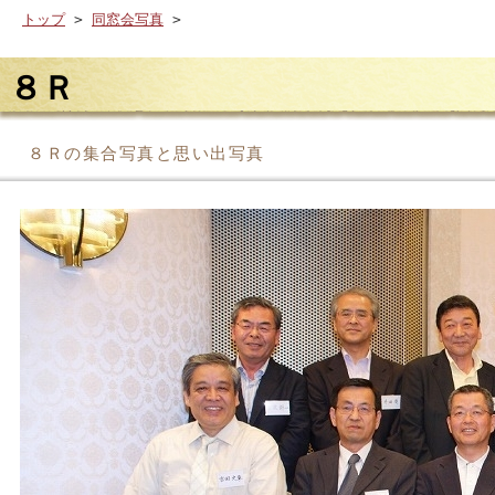
トップ
>
同窓会写真
>
８Ｒ
８Ｒの集合写真と思い出写真